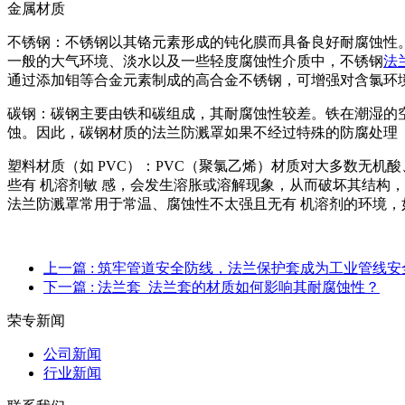
金属材质
不锈钢：不锈钢以其铬元素形成的钝化膜而具备良好耐腐蚀性
一般的大气环境、淡水以及一些轻度腐蚀性介质中，不锈钢
法
通过添加钼等合金元素制成的高合金不锈钢，可增强对含氯环
碳钢：碳钢主要由铁和碳组成，其耐腐蚀性较差。铁在潮湿的
蚀。因此，碳钢材质的
法兰防溅罩
如果不经过特殊的防腐处理
塑料材质（如 PVC）：PVC（聚氯乙烯）材质对大多数无机
些有 机溶剂敏 感，会发生溶胀或溶解现象，从而破坏其结构，
法兰防溅罩
常用于常温、腐蚀性不太强且无有 机溶剂的环境，
上一篇
: 筑牢管道安全防线，法兰保护套成为工业管线安
下一篇
: 法兰套_法兰套的材质如何影响其耐腐蚀性？
荣专新闻
公司新闻
行业新闻