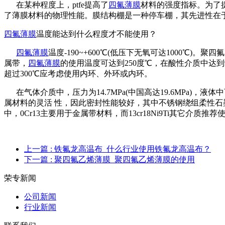
在某种程度上，ptfe提高了
四氟薄膜
材料的强度指标。为了
了薄膜材料的物理性能。膜结构棚是一种停车棚，其先进性在
四氟薄膜
温度能达到什么程度才不能使用？
四氟薄膜
温度-190~+600℃(低压下无氧可达1000
属带，
四氟薄膜
的使用温度可达到250度℃，在酸性介质中达到9m
超过300℃应考虑使用内环、外环或内环。
在气体介质中，压力为14.7MPa(中国高达19.6MPa)
属材料的灵活 性，因此密封性能较好，其中不锈钢绕组柔性
中，0Cr13主要用于金属带材料，而13cr18Ni9Ti其它介质推荐
上一篇
: 铁氟龙高温布_什么行业使用铁氟龙高温布？
下一篇
: 聚四氟乙烯薄膜_聚四氟乙烯薄膜的使用
荣专新闻
公司新闻
行业新闻