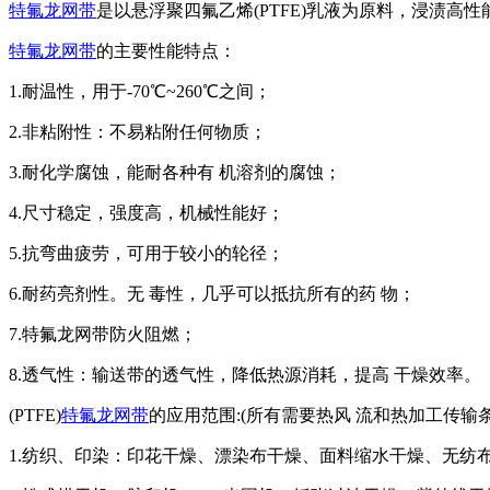
特氟龙网带
是以悬浮聚四氟乙烯(PTFE)乳液为原料，浸渍
特氟龙网带
的主要性能特点：
1.耐温性，用于-70℃~260℃之间；
2.非粘附性：不易粘附任何物质；
3.耐化学腐蚀，能耐各种有 机溶剂的腐蚀；
4.尺寸稳定，强度高，机械性能好；
5.抗弯曲疲劳，可用于较小的轮径；
6.耐药亮剂性。无 毒性，几乎可以抵抗所有的药 物；
7.特氟龙网带防火阻燃；
8.透气性：输送带的透气性，降低热源消耗，提高 干燥效率。
(PTFE)
特氟龙网带
的应用范围:(所有需要热风 流和热加工传
1.纺织、印染：印花干燥、漂染布干燥、面料缩水干燥、无纺