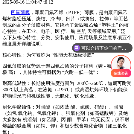
2025-09-16 11:04:47
tfl
12
四氟薄膜
，即聚四氟乙烯（PTFE）薄膜，是由聚四氟乙
烯树脂经压延、烧结、冷 却、剖片（或挤出、拉伸）等工艺
制成的高分子薄膜材料。它继承了聚四氟乙烯 “塑料王” 的核
心特性，在工业、电子、医 疗、航 空航 天等领域应用广泛，
以下从核心特性、分类、安装使用、应用场景及注意事项五个
维度展开详细说明。
可以介绍下你们的产品么
核心特性：为何被称为 “性能天花板级薄膜”
四氟薄膜的优势源于聚四氟乙烯的分子结构（碳 - 氟键稳定性
极 高），具体特性可概括为 “六耐一低一优”：
耐高低温性：长期使用温度范围为 -200℃~260℃，短期可耐受
300℃以上高温，在液氮（-196℃）或高温烘烤环境下仍能保
持物理形态和机械性能，无脆化、软 化现象。
耐化学腐蚀性：对强酸（如浓盐 酸、硫酸、硝酸）、强碱
（如氢 氧化钠、氢氧化钾）、强氧化剂（如高锰酸钾）及绝
大多数有 机溶剂（如乙醇、丙 酮、甲苯）均无反应，仅不耐
熔融的碱金属（如钠、钾）和极少数含氟化合物（如三氟化
氯）。