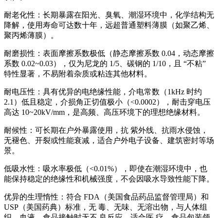
耐老化性：长期暴露在阳光、臭氧、潮湿环境中，化学结构无
降解，使用寿命可达数十年，远超普通塑料薄膜（如聚乙烯、
聚丙烯薄膜）。
耐磨损性：表面摩擦系数极低（静态摩擦系数 0.04，动态摩擦
系数 0.02~0.03），仅为尼龙的 1/5、碳钢的 1/10，且 “不粘”
特性显著，不易附着杂质或粘连其他材料。
耐电压性：具有优异的电绝缘性能，介电常数（1kHz 时约
2.1）低且稳定，介损角正切值极小（<0.0002），耐击穿电压
高达 10~20kV/mm，是高频、高压环境下的理想绝缘材料。
耐候性：可长期在户外暴露使用，抗 紫外线、抗雨水侵蚀，
无褪色、开裂或性能衰减，适合户外电子设备、建筑密封等场
景。
低吸水性：吸水率极低（<0.01%），即使在潮湿环境中，也
能保持稳定的绝缘性和机械强度，不会因吸水导致性能下降。
优异的生理惰性：符合 FDA（美国食品药品监督管理局）和
USP（美国药典）标准，无 毒、无味、无溶出物，与人体组
织、血液、食品接触时无不 良反应，适合医 疗、食品包装领